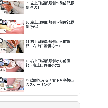
09.左上臼歯部頬側〜前歯部唇
側 その1
1:50
10.左上臼歯部頬側〜前歯部唇
側その2
1:05
11.右上臼歯部頬側から前歯
部・右上口蓋側その1
2:35
12.右上臼歯部頬側から前歯
部・右上口蓋側その2
2:43
13.症例でみる！右下８半萌出
のスケーリング
2:36