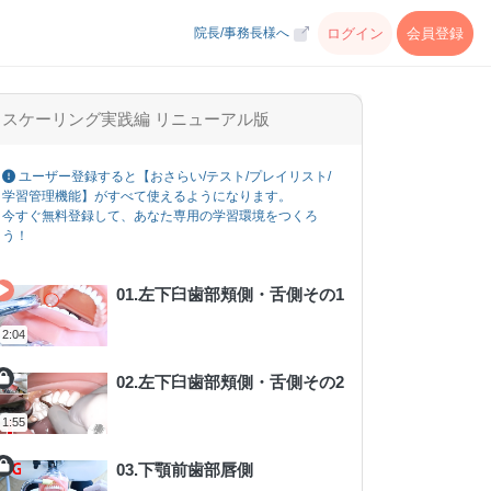
ログイン
会員登録
院長/事務長様へ
スケーリング実践編 リニューアル版
ユーザー登録すると【おさらい/テスト/プレイリスト/
学習管理機能】がすべて使えるようになります。
今すぐ無料登録して、あなた専用の学習環境をつくろ
う！
01.左下臼歯部頬側・舌側その1
2:04
02.左下臼歯部頬側・舌側その2
1:55
03.下顎前歯部唇側