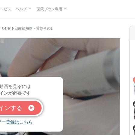
サービス
ヘルプ
医院プラン専用
04.右下臼歯部頬側・舌側その1
動画を見るには
インが必要です
グインする
ザー登録はこちら