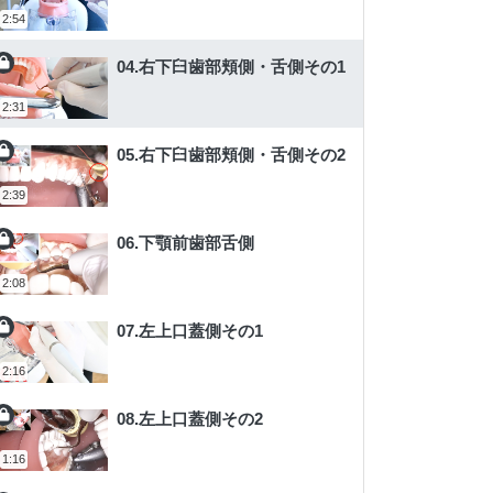
2:54
04.右下臼歯部頬側・舌側その1
2:31
05.右下臼歯部頬側・舌側その2
2:39
06.下顎前歯部舌側
2:08
07.左上口蓋側その1
2:16
08.左上口蓋側その2
1:16