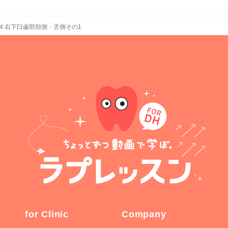
04.右下臼歯部頬側・舌側その1
for Clinic
Company