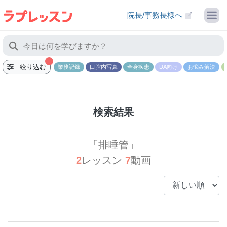
院長/事務長様へ
絞り込む
業務記録
口腔内写真
全身疾患
DA向け
お悩み解決
検索結果
「排唾管」
2
レッスン
7
動画