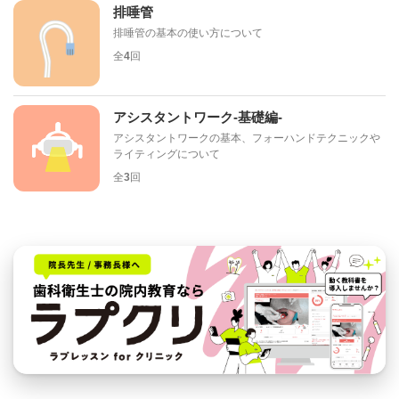
排唾管
排唾管の基本の使い方について
全
4
回
アシスタントワーク-基礎編-
アシスタントワークの基本、フォーハンドテクニックや
ライティングについて
全
3
回