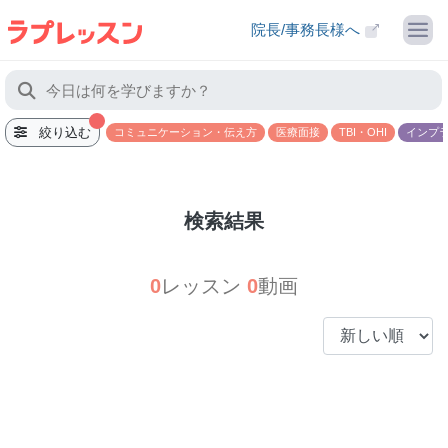
院長/事務長様へ
絞り込む
コミュニケーション・伝え方
医療面接
TBI・OHI
インプ
検索結果
0
レッスン
0
動画