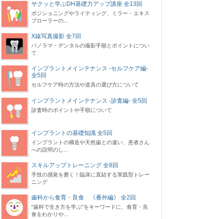
サクッと学ぶDH基礎力アップ講座 全13回
ポジショニングやライティング、ミラー・エキス
プローラーの...
X線写真撮影 全7回
パノラマ・デンタルの撮影手順とポイントについ
て
インプラントメインテナンス -セルフケア編-
全5回
セルフケア時の方法や道具の選び方について
インプラントメインテナンス -診査編- 全5回
診査時のポイントや⼿順について
インプラントの基礎知識 全5回
インプラントの構造や天然歯との違い、患者さん
への説明のし...
スキルアップトレーニング 全8回
手技の感覚を磨く！臨床に直結する実践型トレー
ニング
歯科から食育・良食 《番外編》 全2回
“歯科で生き方を学ぶ”をキーワードに、食育・良
食をわかりや...