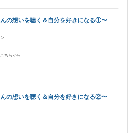
者さんの想いを聴く＆自分を好きになる①〜
スン
て
はこちらから
ayo?igsh=dmYzOW84eGhzMnR5&utm_source=qr
者さんの想いを聴く＆自分を好きになる②〜