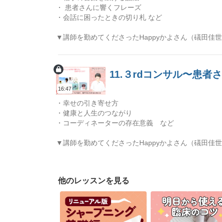
・ 患者さんに響くフレーズ
・会話に困ったときの切り札 など
▼講師を勤めてくださったHappyかよさん（礒田佳
11.３rdコンサル〜患
16:47
・幸せの引き寄せ方
・健康と人生のつながり
・コーディネーターの存在意義 など
▼講師を勤めてくださったHappyかよさん（礒田佳
他のレッスンを見る