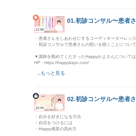
01.初診コンサル〜患
12:08
・患者さんをしあわせにするコーディネーターレッ
・初診コンサルで患者さんの想いを聴くことについ
▼講師を勤めてくださったHappyかよさんについて
HP：https://happykayo.com/
Instagram：https://www.instagram.com/nanairok
...もっと見る
02.初診コンサル〜患
10:44
・自分を好きになる方法
・自信をつけるには
・Happy感度の高め方