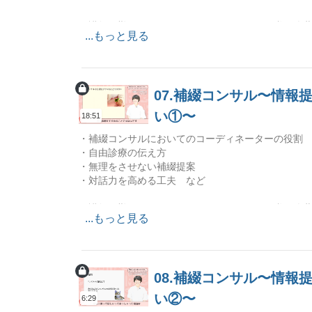
▼講師を勤めてくださったHappyかよさん（礒田佳
...もっと見る
07.補綴コンサル〜情
い①〜
18:51
・補綴コンサルにおいてのコーディネーターの役割
・自由診療の伝え方
・無理をさせない補綴提案
・対話力を高める工夫 など
▼講師を勤めてくださったHappyかよさん（礒田佳
...もっと見る
08.補綴コンサル〜情
い②〜
6:29