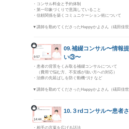
・コンサル料金と予約体制
・第一印象づくりで意識していること
・信頼関係を築くコミュニケーション術について
▼講師を勤めてくださったHappyかよさん（礒田佳
09.補綴コンサル〜情
い③〜
9:57
・患者の背景をくみ取る補綴コンサルについて
（費用で悩む方、不安感が強い方への対応）
・治療の先延ばしを防ぐ動機づけ など
▼講師を勤めてくださったHappyかよさん（礒田佳
10.３rdコンサル〜患
14:44
・相手の言葉を広げる話法