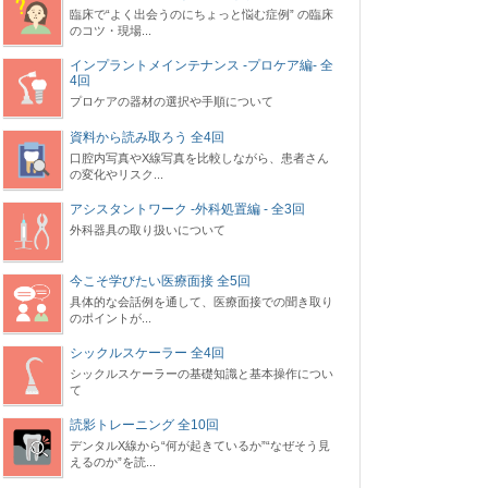
臨床で“よく出会うのにちょっと悩む症例” の臨床
のコツ・現場...
インプラントメインテナンス -プロケア編- 全
4回
プロケアの器材の選択や手順について
資料から読み取ろう 全4回
口腔内写真やX線写真を比較しながら、患者さん
の変化やリスク...
アシスタントワーク -外科処置編 - 全3回
外科器具の取り扱いについて
今こそ学びたい医療面接 全5回
具体的な会話例を通して、医療面接での聞き取り
のポイントが...
シックルスケーラー 全4回
シックルスケーラーの基礎知識と基本操作につい
て
読影トレーニング 全10回
デンタルX線から“何が起きているか”“なぜそう見
えるのか”を読...