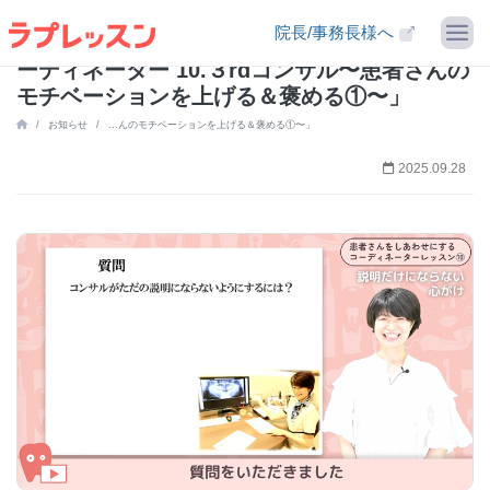
【NEWベーシック動画】「患者さんをしあわ
院長/事務長様へ
せにするコーディネーターレッスン Happyコ
ーディネーター 10.３rdコンサル〜患者さんの
モチベーションを上げる＆褒める①〜」
お知らせ
...んのモチベーションを上げる＆褒める①〜」
2025.09.28