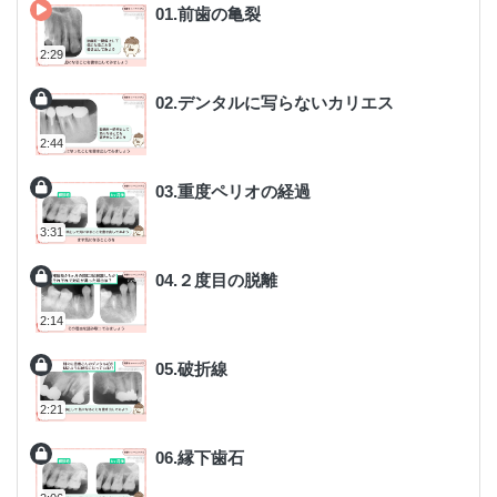
01.前歯の亀裂
2:29
02.デンタルに写らないカリエス
2:44
03.重度ペリオの経過
3:31
04.２度目の脱離
2:14
05.破折線
2:21
06.縁下歯石