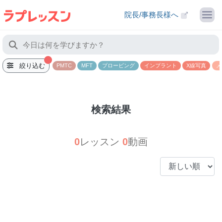
院長/事務長様へ
絞り込む
PMTC
MFT
プロービング
インプラント
X線写真
メ
検索結果
0
レッスン
0
動画