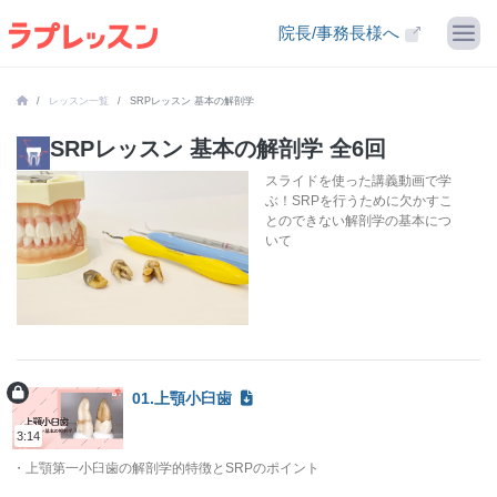
院長/事務長様へ
レッスン一覧
SRPレッスン 基本の解剖学
SRPレッスン 基本の解剖学 全6回
スライドを使った講義動画で学
ぶ！SRPを行うために欠かすこ
とのできない解剖学の基本につ
いて
01.上顎小臼歯
3:14
・上顎第一小臼歯の解剖学的特徴とSRPのポイント