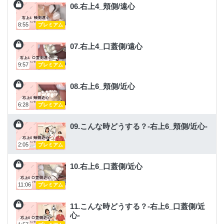
06.右上4_頬側/遠心
8:55
プレミアム
07.右上4_口蓋側/遠心
9:57
プレミアム
08.右上6_頬側/近心
6:28
プレミアム
09.こんな時どうする？-右上6_頬側/近心-
2:05
プレミアム
10.右上6_口蓋側/近心
11:06
プレミアム
11.こんな時どうする？-右上6_口蓋側/近
心-