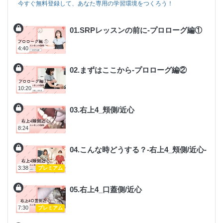
今すぐ無料登録して、あなた専用の学習環境をつくろう！
01.SRPレッスンの前に-プロローグ編①
4:40
02.まずはここから-プロローグ編②
10:20
03.右上4_頬側/近心
8:24
04.こんな時どうする？-右上4_頬側/近心-
3:38
プレミアム
05.右上4_口蓋側/近心
7:30
プレミアム