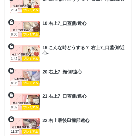
2:51
プレミアム
18.右上7_口蓋側/近心
8:08
プレミアム
19.こんな時どうする？-右上7_口蓋側/近
心-
1:42
プレミアム
20.右上7_頬側/遠心
8:08
プレミアム
21.右上7_口蓋側/遠心
8:32
プレミアム
22.右上最後臼歯部遠心
11:37
プレミアム