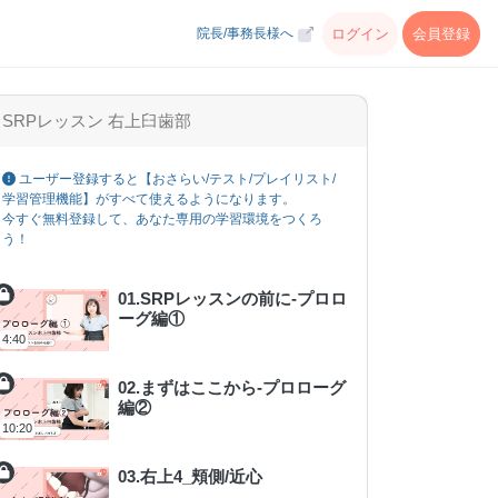
ログイン
会員登録
院長/事務長様へ
SRPレッスン 右上臼歯部
ユーザー登録すると【おさらい/テスト/プレイリスト/
学習管理機能】がすべて使えるようになります。
今すぐ無料登録して、あなた専用の学習環境をつくろ
う！
01.SRPレッスンの前に-プロロ
ーグ編①
4:40
02.まずはここから-プロローグ
編②
10:20
03.右上4_頬側/近心