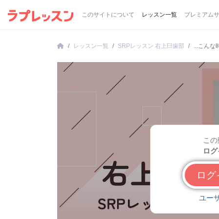
このサイトについて
レッスン一覧
プレミアム
レッスン一覧
SRPレッスン 右上臼歯部
...こん
この
ログ
ロ
ユー