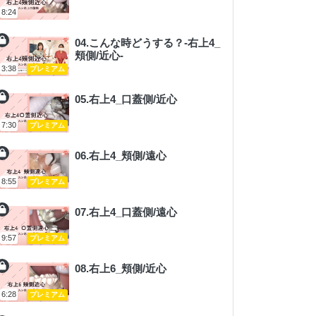
8:24
04.こんな時どうする？-右上4_
頬側/近心-
3:38
プレミアム
05.右上4_口蓋側/近心
7:30
プレミアム
06.右上4_頬側/遠心
8:55
プレミアム
07.右上4_口蓋側/遠心
9:57
プレミアム
08.右上6_頬側/近心
6:28
プレミアム