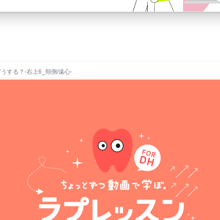
どうする？-右上6_頬側/遠心-