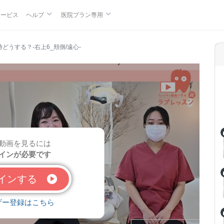
サービス
ヘルプ
医院プラン専用
な時どうする？-右上6_頬側/遠心-
動画を見るには
インが必要です
グインする
ザー登録はこちら