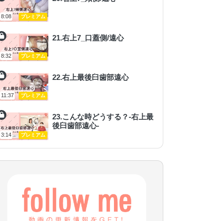
8:08
プレミアム
21.右上7_口蓋側/遠心
8:32
プレミアム
22.右上最後臼歯部遠心
11:37
プレミアム
23.こんな時どうする？-右上最
後臼歯部遠心-
3:14
プレミアム