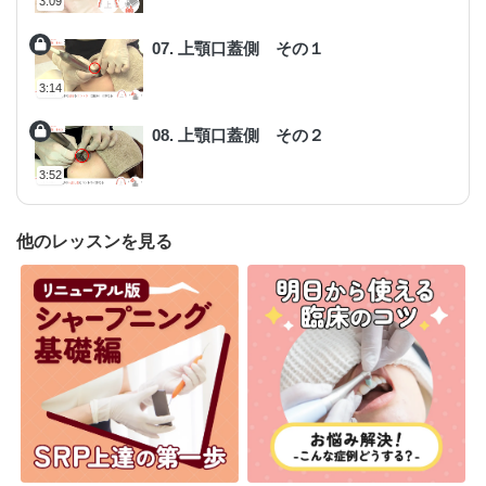
3:09
07. 上顎口蓋側 その１
3:14
08. 上顎口蓋側 その２
3:52
他のレッスンを見る