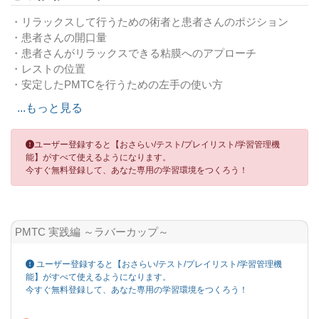
・リラックスして行うための術者と患者さんのポジション
・患者さんの開口量
・患者さんがリラックスできる粘膜へのアプローチ
・レストの位置
・安定したPMTCを行うための左手の使い方
・コントラの持ち方と挿入方法
...もっと見る
つぎの動画も参考にしてください
関連動画
ユーザー登録すると【おさらい/テスト/プレイリスト/学習管理機
能】がすべて使えるようになります。
PMTC 基礎編 01. コントラの持ち方
今すぐ無料登録して、あなた専用の学習環境をつくろう！
PMTC 基礎編 02. ラバーカップの動かし方
PMTC 実践編 ～ラバーカップ～
ユーザー登録すると【おさらい/テスト/プレイリスト/学習管理機
能】がすべて使えるようになります。
今すぐ無料登録して、あなた専用の学習環境をつくろう！