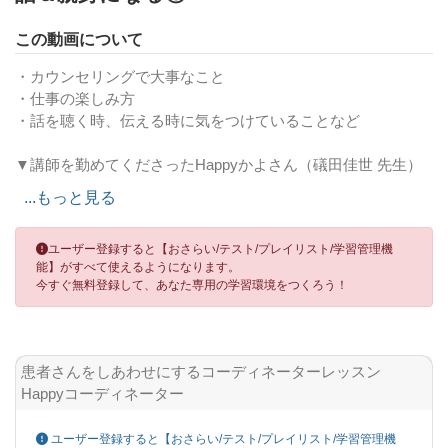
この動画について
・カウンセリングで大事なこと
・仕事の楽しみ方
・話を聴く時、伝える時に気をつけていることなど
▼講師を勤めてくださったHappyかよさん（礒田佳世 先生）
の情報はおさらいページに記載しています
...もっと見る
つぎの動画も参考にしてください
関連動画
ユーザー登録すると【おさらい/テスト/プレイリスト/学習管理機
能】がすべて使えるようになります。
患者さんをしあわせにするコーディネーターレッスン Happyコーディ
今すぐ無料登録して、あなた専用の学習環境をつくろう！
ネーター 02.初診コンサル〜患者さんの想いを聴く＆自分を好きに
なる②〜
患者さんをしあわせにするコーディネーターレッスン
Happyコーディネーター
ユーザー登録すると【おさらい/テスト/プレイリスト/学習管理機