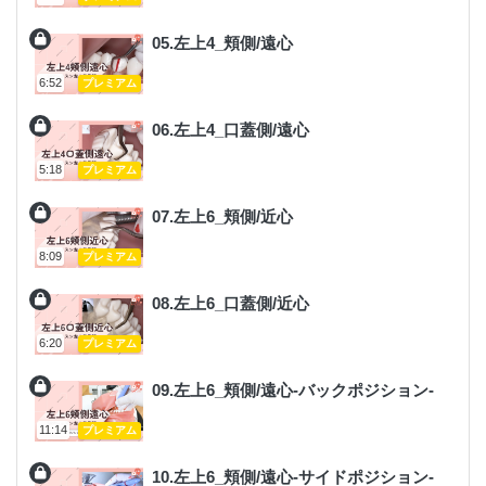
05.左上4_頬側/遠心
6:52
プレミアム
06.左上4_口蓋側/遠心
5:18
プレミアム
07.左上6_頬側/近心
8:09
プレミアム
08.左上6_口蓋側/近心
6:20
プレミアム
09.左上6_頬側/遠心-バックポジション-
11:14
プレミアム
10.左上6_頬側/遠心-サイドポジション-