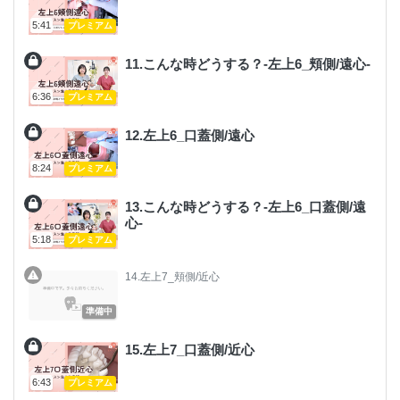
5:41
プレミアム
11.こんな時どうする？-左上6_頬側/遠心-
6:36
プレミアム
12.左上6_口蓋側/遠心
8:24
プレミアム
13.こんな時どうする？-左上6_口蓋側/遠
心-
5:18
プレミアム
14.左上7_頬側/近心
準備中
15.左上7_口蓋側/近心
6:43
プレミアム