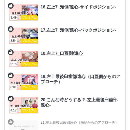
16.左上7_頬側/遠心-サイドポジション-
9:49
プレミアム
17.左上7_頬側/遠心-バックポジション-
3:54
プレミアム
18.左上7_口蓋側/遠心
9:18
プレミアム
19.左上最後臼歯部遠心（口蓋側からのア
プローチ）
8:01
プレミアム
20.こんな時どうする？-左上最後臼歯部
遠心-
4:17
プレミアム
21.左上最後臼歯部遠心（頬側からのアプローチ）