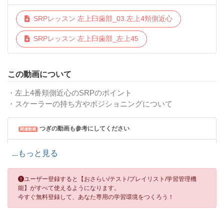
SRPレッスン 左上臼歯部_03.左上4頬側近心
SRPレッスン 左上臼歯部_左上45
この動画について
・左上4番頬側近心のSRPのポイント
・スケーラーの持ち方やポジショニングについて
つぎの動画も参考にしてください
関連動画
SRPレッスン 左上臼歯部 01.SRPレッスンの前に-プロローグ編
...もっと見る
SRPレッスン 左上臼歯部 02.まずはここから
ユーザー登録すると【おさらい/テスト/プレイリスト/学習管理機
能】がすべて使えるようになります。
SRPレッスン 基本の解剖学 01.上顎小臼歯
今すぐ無料登録して、あなた専用の学習環境をつくろう！