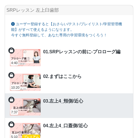
SRPレッスン 左上臼歯部
ユーザー登録すると【おさらい/テスト/プレイリスト/学習管理機
能】がすべて使えるようになります。
今すぐ無料登録して、あなた専用の学習環境をつくろう！
01.SRPレッスンの前に-プロローグ編
4:40
02.まずはここから
10:20
03.左上4_頬側/近心
7:37
04.左上4_口蓋側/近心
5:10
プレミアム