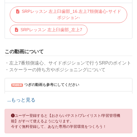
SRPレッスン 左上臼歯部_16.左上7頬側遠心-サイド
ポジション-
SRPレッスン 左上臼歯部_左上7
この動画について
・左上7番頬側遠心、サイドポジションで行うSRPのポイント
・スケーラーの持ち方やポジショニングについて
つぎの動画も参考にしてください
関連動画
SRPレッスン 左上臼歯部 01.SRPレッスンの前に-プロローグ編
...もっと見る
SRPレッスン 左上臼歯部 02.まずはここから
ユーザー登録すると【おさらい/テスト/プレイリスト/学習管理機
能】がすべて使えるようになります。
SRPレッスン 基本の解剖学 02.上顎大臼歯
今すぐ無料登録して、あなた専用の学習環境をつくろう！