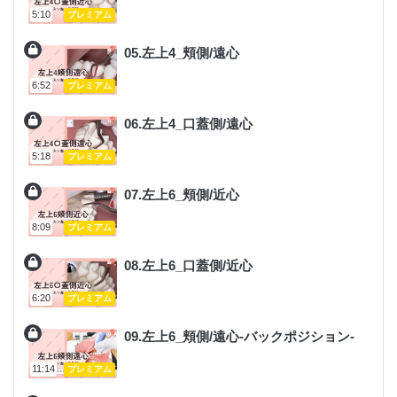
5:10
プレミアム
05.左上4_頬側/遠心
6:52
プレミアム
06.左上4_口蓋側/遠心
5:18
プレミアム
07.左上6_頬側/近心
8:09
プレミアム
08.左上6_口蓋側/近心
6:20
プレミアム
09.左上6_頬側/遠心-バックポジション-
11:14
プレミアム