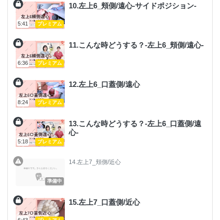
10.左上6_頬側/遠心-サイドポジション-
5:41
プレミアム
11.こんな時どうする？-左上6_頬側/遠心-
6:36
プレミアム
12.左上6_口蓋側/遠心
8:24
プレミアム
13.こんな時どうする？-左上6_口蓋側/遠
心-
5:18
プレミアム
14.左上7_頬側/近心
準備中
15.左上7_口蓋側/近心
6:43