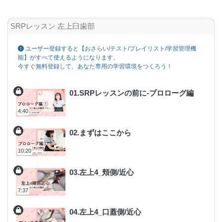
SRPレッスン 左上臼歯部 17.左上7_頬側/遠心-バックポジション-
SRPレッスン 左上臼歯部
ユーザー登録すると【おさらい/テスト/プレイリスト/学習管理機
能】がすべて使えるようになります。
今すぐ無料登録して、あなた専用の学習環境をつくろう！
01.SRPレッスンの前に-プロローグ編
4:40
02.まずはここから
10:20
03.左上4_頬側/近心
7:37
04.左上4_口蓋側/近心