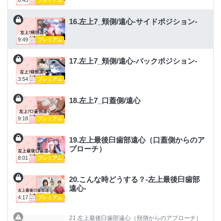
プレミアム
16.左上7_頬側/遠心-サイドポジション-
9:49
プレミアム
17.左上7_頬側/遠心-バックポジション-
3:54
プレミアム
18.左上7_口蓋側/遠心
9:18
プレミアム
19.左上最後臼歯部遠心（口蓋側からのア
プローチ）
8:01
プレミアム
20.こんな時どうする？-左上最後臼歯部
遠心-
4:17
プレミアム
21.左上最後臼歯部遠心（頬側からのアプローチ）