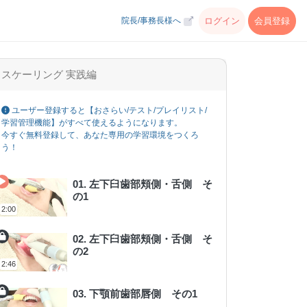
ログイン
会員登録
院長/事務長様へ
スケーリング 実践編
ユーザー登録すると【おさらい/テスト/プレイリスト/
学習管理機能】がすべて使えるようになります。
今すぐ無料登録して、あなた専用の学習環境をつくろ
う！
01. 左下臼歯部頬側・舌側 そ
の1
2:00
02. 左下臼歯部頬側・舌側 そ
の2
2:46
03. 下顎前歯部唇側 その1