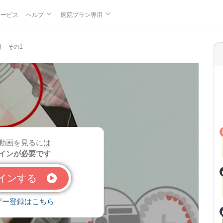
サービス
ヘルプ
医院プラン専用
側 その1
動画を見るには
インが必要です
グインする
ザー登録はこちら