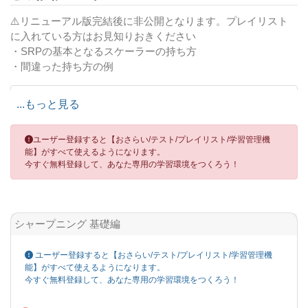
⚠️リニューアル版完結後に非公開となります。プレイリスト
に入れている方はお見知りおきください
・SRPの基本となるスケーラーの持ち方
・間違った持ち方の例
つぎの動画も参考にしてください
...もっと見る
関連動画
シャープニング 基礎編 05. テスティング時のスケーラーの持ち方
ユーザー登録すると【おさらい/テスト/プレイリスト/学習管理機
能】がすべて使えるようになります。
今すぐ無料登録して、あなた専用の学習環境をつくろう！
シャープニング 基礎編
ユーザー登録すると【おさらい/テスト/プレイリスト/学習管理機
能】がすべて使えるようになります。
今すぐ無料登録して、あなた専用の学習環境をつくろう！